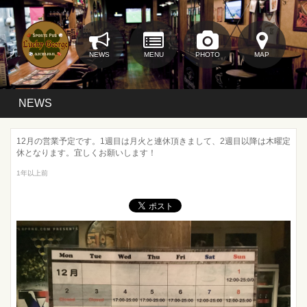
NEWS
MENU
PHOTO
MAP
NEWS
12月の営業予定です。1週目は月火と連休頂きまして、2週目以降は木曜定
休となります。宜しくお願いします！
1年以上前